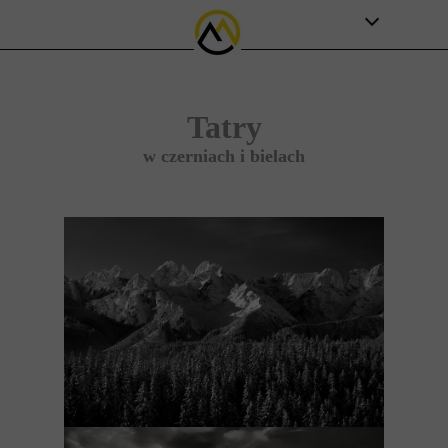
Str
Tatry
w czerniach i bielach
Blisk
Piękn
Piękny jes
Bl