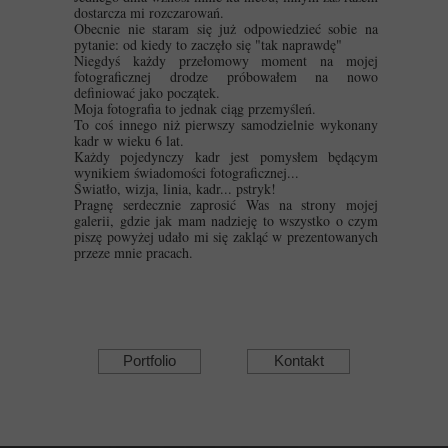
dostarcza mi rozczarowań.
Obecnie nie staram się już odpowiedzieć sobie na
pytanie: od kiedy to zaczęło się "tak naprawdę"
Niegdyś każdy przełomowy moment na mojej
fotograficznej drodze próbowałem na nowo
definiować jako początek.
Moja fotografia to jednak ciąg przemyśleń.
To coś innego niż pierwszy samodzielnie wykonany
kadr w wieku 6 lat.
Każdy pojedynczy kadr jest pomysłem będącym
wynikiem świadomości fotograficznej...
Światło, wizja, linia, kadr... pstryk!
Pragnę serdecznie zaprosić Was na strony mojej
galerii, gdzie jak mam nadzieję to wszystko o czym
piszę powyżej udało mi się zakląć w prezentowanych
przeze mnie pracach.
Portfolio
Kontakt