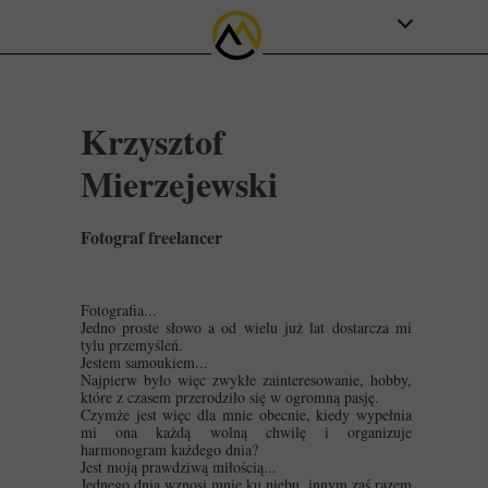
Str
Krzysztof
Mierzejewski
Blisk
Fotograf freelancer
Piękn
Fotografia...
Jedno proste słowo a od wielu już lat dostarcza mi
tylu przemyśleń.
Piękny jes
Jestem samoukiem...
Najpierw było więc zwykłe zainteresowanie, hobby,
Bl
które z czasem przerodziło się w ogromną pasję.
Czymże jest więc dla mnie obecnie, kiedy wypełnia
mi ona każdą wolną chwilę i organizuje
harmonogram każdego dnia?
Jest moją prawdziwą miłością...
Jednego dnia wznosi mnie ku niebu, innym zaś razem