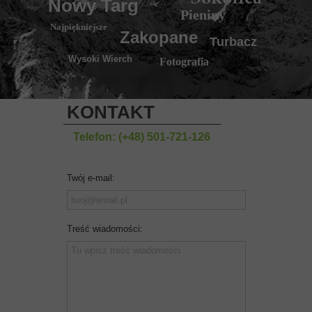
Nowy Targ
Pieniny
Najpiękniejsze
Zakopane
Turbacz
Wysoki Wierch
Fotografia
KONTAKT
Telefon: (+48) 501-721-126
Twój e-mail:
Treść wiadomości: